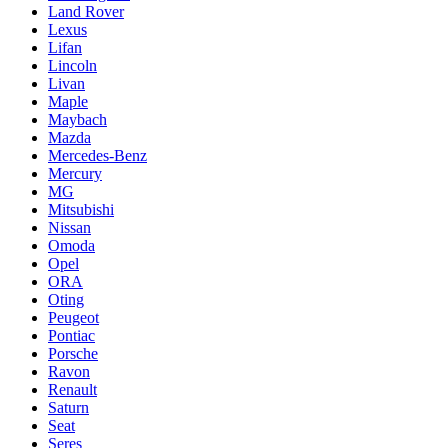
Land Rover
Lexus
Lifan
Lincoln
Livan
Maple
Maybach
Mazda
Mercedes-Benz
Mercury
MG
Mitsubishi
Nissan
Omoda
Opel
ORA
Oting
Peugeot
Pontiac
Porsche
Ravon
Renault
Saturn
Seat
Seres