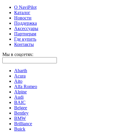
О NaviPilot
Каталог
Новости
Поддержка
Аксессуары
Партнерам
Где купить
Контакты
Мы в соцсетях:
Abarth
Acura
Aito
Alfa Romeo
Alpine
Audi
BAIC
Belgee
Bentley
BMW
Brilliance
Buick