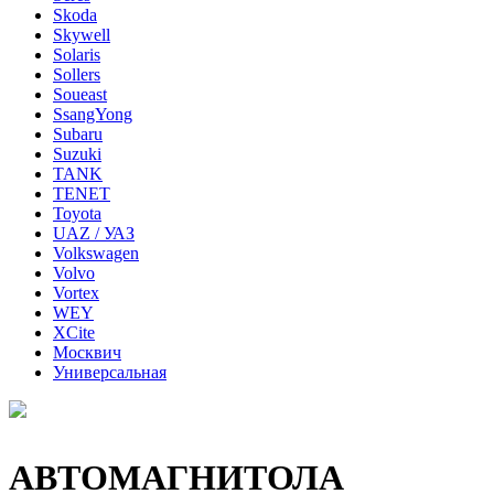
Skoda
Skywell
Solaris
Sollers
Soueast
SsangYong
Subaru
Suzuki
TANK
TENET
Toyota
UAZ / УАЗ
Volkswagen
Volvo
Vortex
WEY
XCite
Москвич
Универсальная
АВТОМАГНИТОЛА