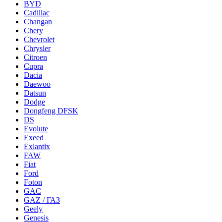
BYD
Cadillac
Changan
Chery
Chevrolet
Chrysler
Citroen
Cupra
Dacia
Daewoo
Datsun
Dodge
Dongfeng DFSK
DS
Evolute
Exeed
Exlantix
FAW
Fiat
Ford
Foton
GAC
GAZ / ГАЗ
Geely
Genesis