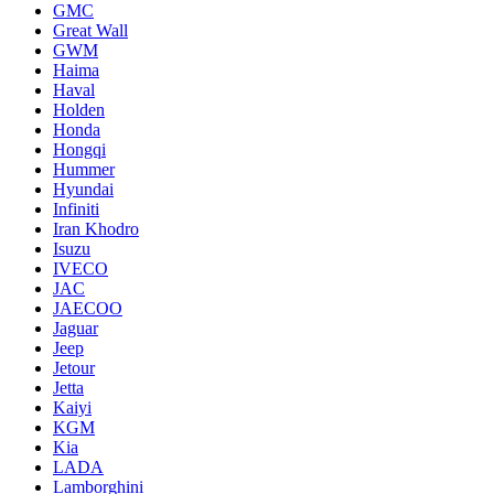
GMC
Great Wall
GWM
Haima
Haval
Holden
Honda
Hongqi
Hummer
Hyundai
Infiniti
Iran Khodro
Isuzu
IVECO
JAC
JAECOO
Jaguar
Jeep
Jetour
Jetta
Kaiyi
KGM
Kia
LADA
Lamborghini