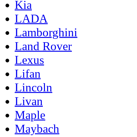
Kia
LADA
Lamborghini
Land Rover
Lexus
Lifan
Lincoln
Livan
Maple
Maybach