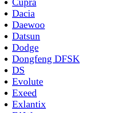
Cupra
Dacia
Daewoo
Datsun
Dodge
Dongfeng DFSK
DS
Evolute
Exeed
Exlantix