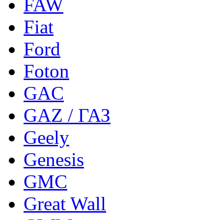
FAW
Fiat
Ford
Foton
GAC
GAZ / ГАЗ
Geely
Genesis
GMC
Great Wall