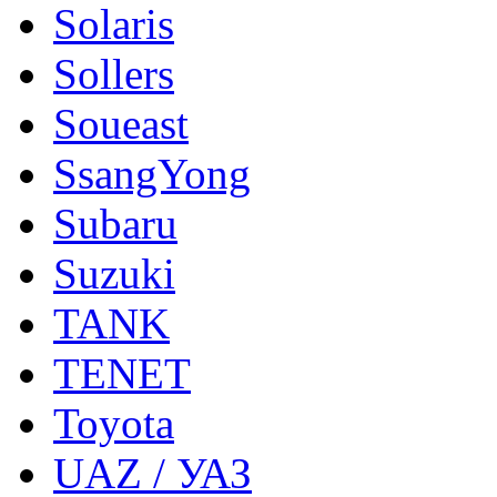
Solaris
Sollers
Soueast
SsangYong
Subaru
Suzuki
TANK
TENET
Toyota
UAZ / УАЗ