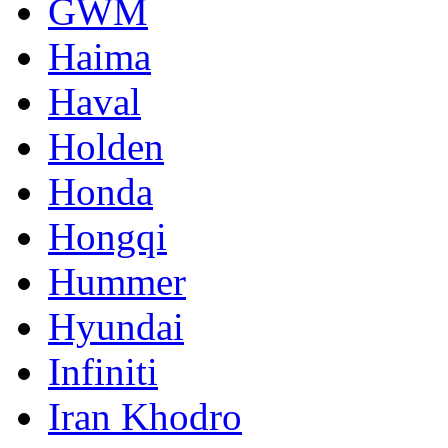
GWM
Haima
Haval
Holden
Honda
Hongqi
Hummer
Hyundai
Infiniti
Iran Khodro