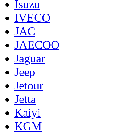
Isuzu
IVECO
JAC
JAECOO
Jaguar
Jeep
Jetour
Jetta
Kaiyi
KGM