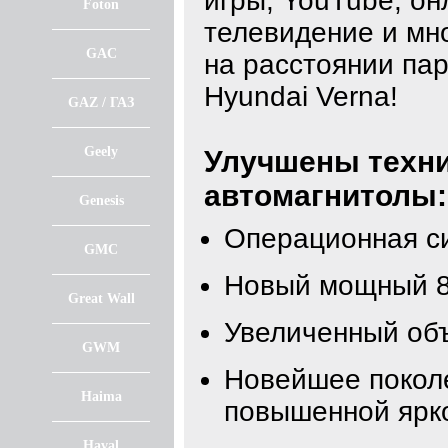
игры, YouTube, он
Foton
телевидение и мно
GAC
на расстоянии пар
Hyundai Verna!
GAZ / ГАЗ
Geely
Улучшены техни
автомагнитолы:
Genesis
Операционная с
GMC
Новый мощный 8
Great Wall
Увеличенный об
GWM
Новейшее покол
Haima
повышенной ярк
Haval