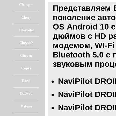
Changan
Представляем 
поколение авт
Chery
OS Android 10 
Chevrolet
дюймов с HD ра
Chrysler
модемом, WI-Fi
Bluetooth 5.0 с
Citroen
звуковым проц
Cupra
NaviPilot DROI
Dacia
NaviPilot DROI
Daewoo
NaviPilot DROI
Datsun