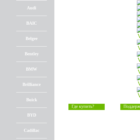
Audi
BAIC
Belgee
Bentley
BMW
Brilliance
Buick
Где купить?
Поддерж
BYD
Cadillac