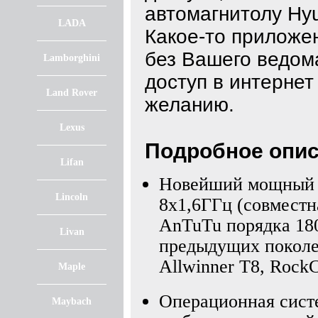
автомагнитолу Hyu
LADA
Какое-то приложе
без Вашего ведом
Lamborghini
доступ в интерне
Land Rover
желанию.
Lexus
Подробное опис
Lifan
Новейший мощный 
Lincoln
8х1,6ГГц (совместна
AnTuTu порядка 180
Livan
предыдущих поколе
Allwinner T8, Rock
Maple
Операционная сист
Maybach