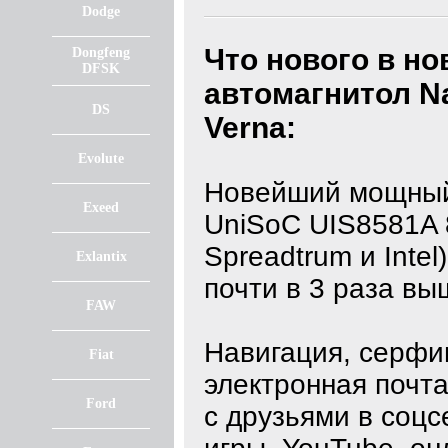
Dodge
Что нового в н
Dongfeng
DFSK
автомагнитол
N
DS
Verna:
Evolute
Новейший мощный
Exeed
UniSoC UIS8581A 
Spreadtrum и Intel
Exlantix
почти в 3 раза вы
FAW
Навигация, серфин
Fiat
электронная почта
Ford
с друзьями в соцс