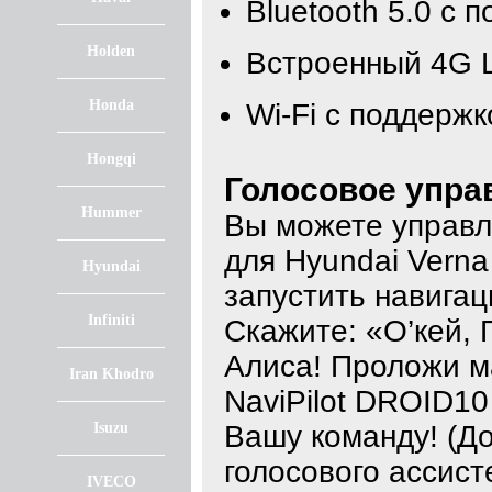
Bluetooth 5.0 с 
Holden
Встроенный 4G 
Honda
Wi-Fi с поддержк
Hongqi
Голосовое упра
Hummer
Вы можете управл
для Hyundai Vern
Hyundai
запустить навигац
Infiniti
Скажите: «О’кей, 
Алиса! Проложи м
Iran Khodro
NaviPilot DROID1
Isuzu
Вашу команду! (Д
голосового ассист
IVECO