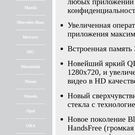
любых приложений д
Mazda
конфиденциальност
Mercedes-Benz
Увеличенная операт
приложения максим
Mercury
Встроенная память 3
MG
Новейший яркий QL
Mitsubishi
1280х720, и увелич
видео в HD качеств
Nissan
Новый сверхчувств
Omoda
стекла с технологие
Opel
Новое поколение Blu
ORA
HandsFree (громкая