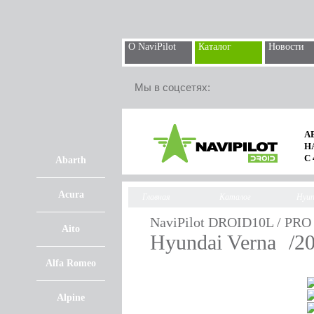
О NaviPilot
Каталог
Новости
Мы в соцсетях:
А
Н
С
Abarth
Acura
Главная
Каталог
Hyun
NaviPilot DROID10L / PRO
Aito
Hyundai Verna
/2
Alfa Romeo
Alpine