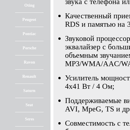
звука с телефона и
Oting
Качественный при
Peugeot
RDS и памятью на 
Pontiac
Звуковой процессо
эквалайзер с больш
Porsche
объемным звучание
MP3/WMA/AAC/WAV
Ravon
Усилитель мощност
Renault
4x41 Вт / 4 Ом;
Saturn
Поддерживаемые в
Seat
AVI, MpeG, TS и др
Seres
Совместимость с т