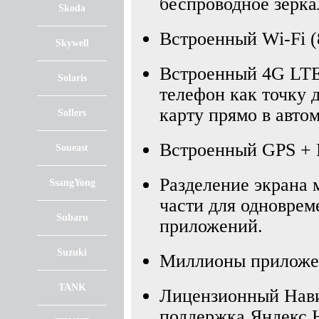
беспроводное зерка
Skoda
Встроенный Wi-Fi (8
Skywell
Встроенный 4G LTE
Solaris
телефон как точку 
карту прямо в авто
Sollers
Встроенный GPS +
Soueast
Разделение экрана 
SsangYong
части для одноврем
Subaru
приложений.
Suzuki
Миллионы приложен
TANK
Лицензионный Нави
поддержка Яндекс.Н