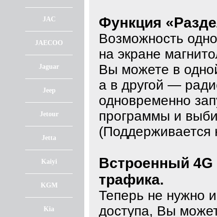
Функция «Разде
JAC
Возможность одно
JAECOO
на экране магнито
Вы можете в одной
Jaguar
а в другой — рад
Jeep
одновременно зап
программы и выби
Jetour
(Поддерживается 
Jetta
Встроенный 4G 
Kaiyi
трафика.
KGM
Теперь не нужно и
доступа, Вы может
Kia