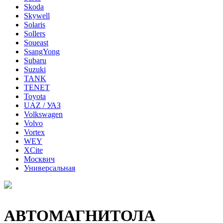
Skoda
Skywell
Solaris
Sollers
Soueast
SsangYong
Subaru
Suzuki
TANK
TENET
Toyota
UAZ / УАЗ
Volkswagen
Volvo
Vortex
WEY
XCite
Москвич
Универсальная
АВТОМАГНИТОЛА