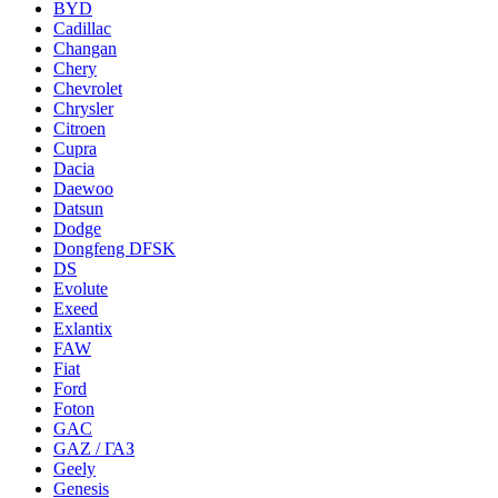
BYD
Cadillac
Changan
Chery
Chevrolet
Chrysler
Citroen
Cupra
Dacia
Daewoo
Datsun
Dodge
Dongfeng DFSK
DS
Evolute
Exeed
Exlantix
FAW
Fiat
Ford
Foton
GAC
GAZ / ГАЗ
Geely
Genesis