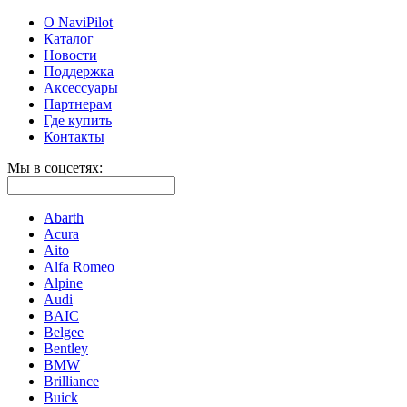
О NaviPilot
Каталог
Новости
Поддержка
Аксессуары
Партнерам
Где купить
Контакты
Мы в соцсетях:
Abarth
Acura
Aito
Alfa Romeo
Alpine
Audi
BAIC
Belgee
Bentley
BMW
Brilliance
Buick