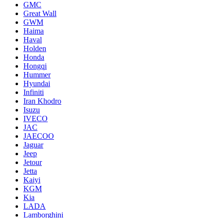
GMC
Great Wall
GWM
Haima
Haval
Holden
Honda
Hongqi
Hummer
Hyundai
Infiniti
Iran Khodro
Isuzu
IVECO
JAC
JAECOO
Jaguar
Jeep
Jetour
Jetta
Kaiyi
KGM
Kia
LADA
Lamborghini