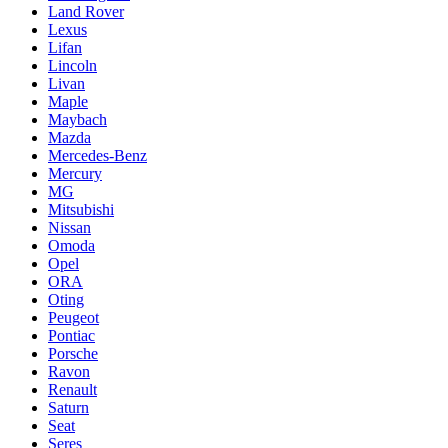
Land Rover
Lexus
Lifan
Lincoln
Livan
Maple
Maybach
Mazda
Mercedes-Benz
Mercury
MG
Mitsubishi
Nissan
Omoda
Opel
ORA
Oting
Peugeot
Pontiac
Porsche
Ravon
Renault
Saturn
Seat
Seres