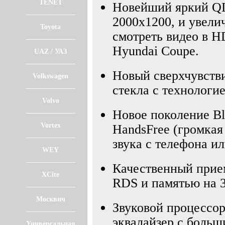
TENET
Новейший яркий QL
2000х1200, и увели
Toyota
смотреть видео в H
Hyundai Coupe.
UAZ / УАЗ
Новый сверхчувств
Volkswagen
стекла с технологие
Volvo
Новое поколение Blu
Vortex
HandsFree (громкая
звука с телефона и
WEY
Качественный при
XCite
RDS и памятью на 
Москвич
Звуковой процессо
эквалайзер с больш
Универсальная