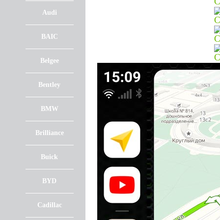
Audi
BAIC
Belgee
Bentley
BMW
Brilliance
Buick
BYD
Cadillac