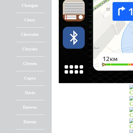
Changan
Chery
Chevrolet
Chrysler
Citroen
Cupra
Dacia
Daewoo
Datsun