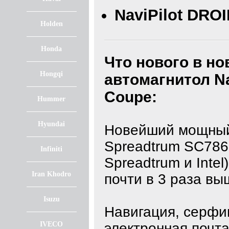
NaviPilot DRO
Holden
Honda
Что нового в н
Hongqi
автомагнитол
N
Coupe
:
Hummer
Hyundai
Новейший мощный
Spreadtrum SC786
Infiniti
Spreadtrum и Intel
Iran Khodro
почти в 3 раза вы
Isuzu
Навигация, серфин
IVECO
электронная почта