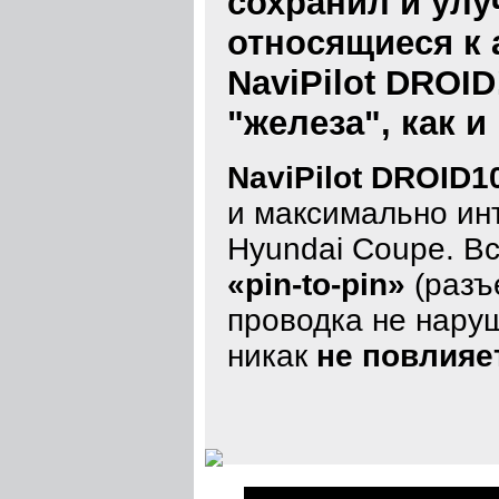
сохранил и улу
относящиеся к 
NaviPilot DROI
"железа", как и
NaviPilot DROID1
и максимально ин
Hyundai Coupe. В
«pin-to-pin»
(разъ
проводка не наруш
никак
не повлияе