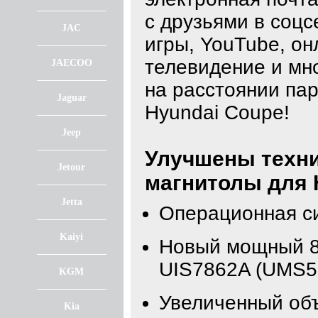
с друзьями в соцс
JAC
игры, YouTube, он
телевидение и мно
JAECOO
на расстоянии пар
Jaguar
Hyundai Coupe!
Jeep
Улучшены техни
Jetour
магнитолы для 
Jetta
Операционная с
Kaiyi
Новый мощный 8
UIS7862A (UMS5
KGM
Увеличенный об
Kia