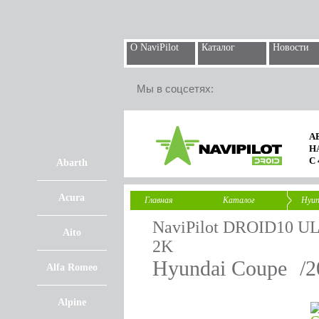
О NaviPilot
Каталог
Новости
Мы в соцсетях:
А
Н
С
Abarth
Acura
Главная
Каталог
Hyun
NaviPilot DROID10 
Aito
2K
Hyundai Coupe
/
Alfa Romeo
Alpine