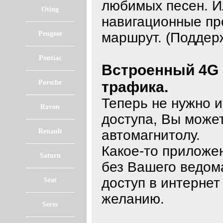
любимых песен. И
Oting
навигационные пр
Peugeot
маршрут. (Поддер
Pontiac
Встроенный 4G 
Porsche
трафика.
Теперь не нужно и
Ravon
доступа, Вы может
Renault
автомагнитолу.
Какое-то приложе
Saturn
без Вашего ведом
доступ в интерне
Seat
желанию.
Seres