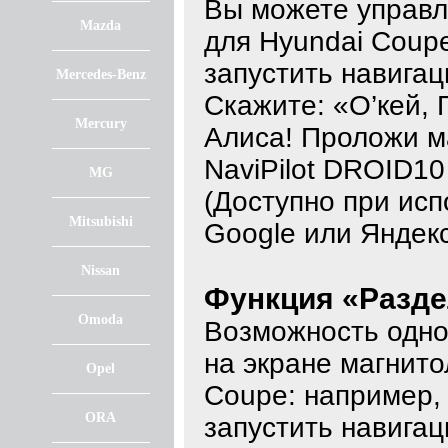
Вы можете управл
Mazda
для Hyundai Coup
запустить навигац
Mercedes-Benz
Скажите: «О’кей, 
Mercury
Алиса! Проложи м
NaviPilot DROID1
MG
(Доступно при исп
Mitsubishi
Google или Яндекс
Nissan
Функция «Разде
Omoda
Возможность одно
на экране магнито
Opel
Coupe: например,
ORA
запустить навигац