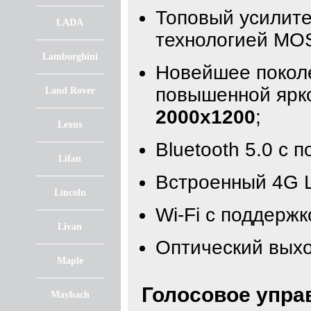
Топовый усилите
LADA
технологией MO
Lamborghini
Новейшее покол
повышенной ярк
Land Rover
2000x1200
;
Lexus
Bluetooth 5.0 с 
Lifan
Встроенный 4G 
Lincoln
Wi-Fi с поддержк
Livan
Оптический вых
Maple
Голосовое упра
Maybach