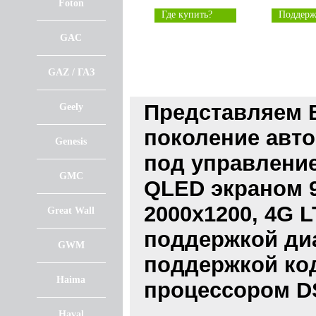
Foton
Где купить?
Поддерж
GAC
GAZ / ГАЗ
Представляем 
Geely
поколение авто
Genesis
под управление
GMC
QLED экраном 
2000x1200, 4G L
Great Wall
поддержкой диап
GWM
поддержкой код
Haima
процессором D
Haval