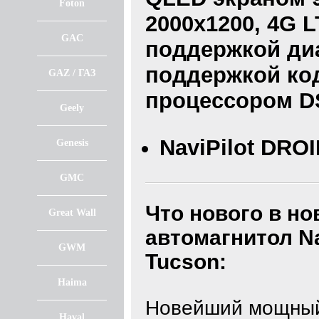
Foton
2000x1200, 4G L
GAC
поддержкой диап
поддержкой код
GAZ / ГАЗ
процессором D
Geely
NaviPilot DRO
Genesis
GMC
Что нового в н
Great Wall
автомагнитол
N
GWM
Tucson
:
Haima
Новейший мощный
Haval