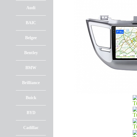
Audi
BAIC
Belgee
Bentley
BMW
Brilliance
Buick
BYD
Cadillac