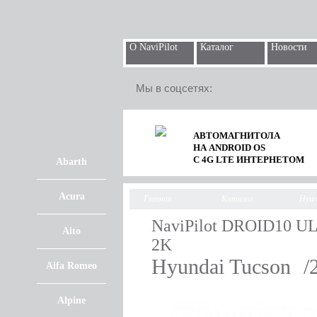
О NaviPilot
Каталог
Новости
Мы в соцсетях:
АВТОМАГНИТОЛА
НА ANDROID OS
С 4G LTE ИНТЕРНЕТОМ
Abarth
Acura
Главная
Каталог
Hyun
NaviPilot DROID10 
Aito
2K
Hyundai Tucson
/
Alfa Romeo
Alpine