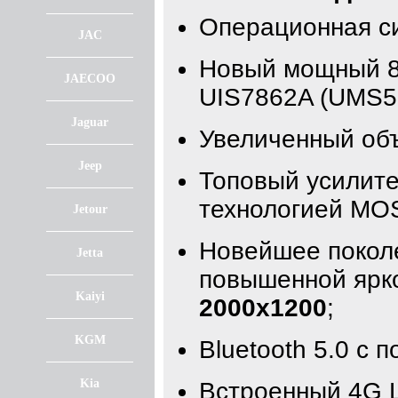
Операционная с
JAC
Новый мощный 8
JAECOO
UIS7862A (UMS5
Jaguar
Увеличенный об
Jeep
Топовый усилите
технологией MO
Jetour
Новейшее покол
Jetta
повышенной ярк
Kaiyi
2000x1200
;
KGM
Bluetooth 5.0 с 
Kia
Встроенный 4G 