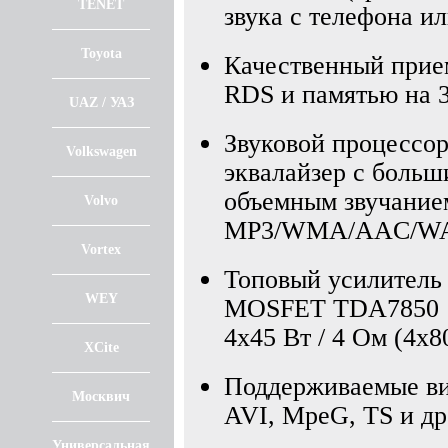
TENET
звука с телефона и
Toyota
Качественный при
RDS и памятью на 
UAZ / УАЗ
Звуковой процессо
Volkswagen
эквалайзер с больш
объемным звучание
Volvo
MP3/WMA/AAC/WAV
Vortex
Топовый усилитель 
WEY
MOSFET TDA7850
4x45 Вт / 4 Ом (4х80
XCite
Поддерживаемые в
Москвич
AVI, MpeG, TS и др
Универсальная