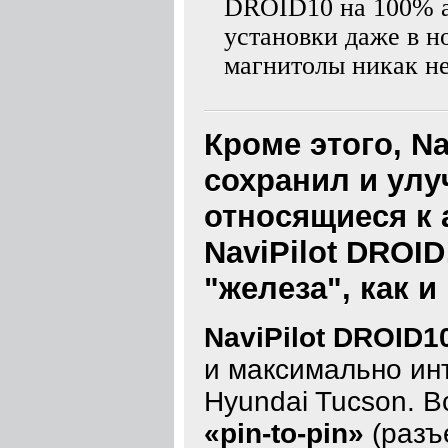
DROID10 на 100% а
установки даже в 
магнитолы никак не
Кроме этого, N
сохранил и улу
относящиеся к 
NaviPilot DROI
"железа", как и
NaviPilot DROID1
и максимально ин
Hyundai Tucson. 
«pin-to-pin»
(разъ