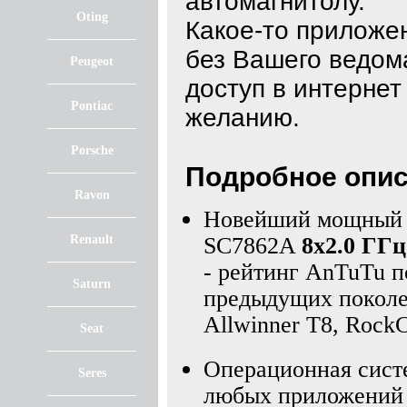
автомагнитолу.
Oting
Какое-то приложе
без Вашего ведом
Peugeot
доступ в интерне
Pontiac
желанию.
Porsche
Подробное опис
Ravon
Новейший мощный 8
Renault
SC7862A
8х2.0 ГГц
- рейтинг AnTuTu по
Saturn
предыдущих поколе
Allwinner T8, Rock
Seat
Операционная сист
Seres
любых приложений д