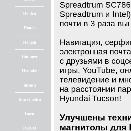
Spreadtrum SC786
Spreadtrum и Intel
Holden
почти в 3 раза вы
Honda
Навигация, серфин
Hongqi
электронная почта
Hummer
с друзьями в соцс
игры, YouTube, он
Hyundai
телевидение и мно
Infiniti
на расстоянии пар
Hyundai Tucson!
Iran Khodro
Isuzu
Улучшены техни
магнитолы для 
IVECO