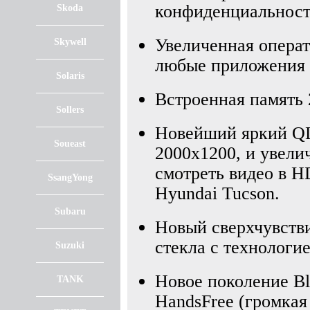
конфиденциальност
Skoda
Увеличенная операт
Skywell
любые приложения 
Solaris
Встроенная память 
Sollers
Новейший яркий QL
Soueast
2000х1200, и увели
смотреть видео в H
SsangYong
Hyundai Tucson.
Subaru
Новый сверхчувств
стекла с технологие
Suzuki
Новое поколение Blu
TANK
HandsFree (громкая