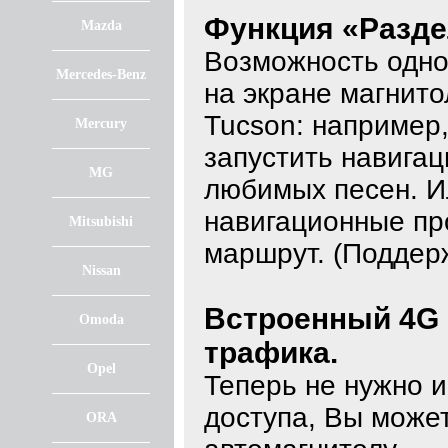
Функция «Разде
Mazda
Возможность одно
Mercedes-Benz
на экране магнито
Tucson: например,
Mercury
запустить навигац
MG
любимых песен. И
навигационные пр
Mitsubishi
маршрут. (Поддер
Nissan
Встроенный 4G 
Omoda
трафика.
Opel
Теперь не нужно и
доступа, Вы может
ORA