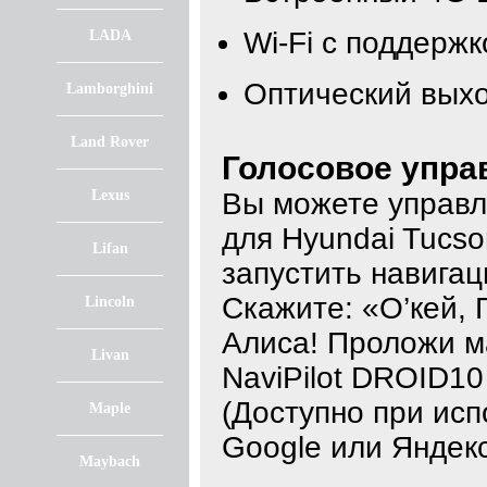
Wi-Fi с поддержк
LADA
Оптический вых
Lamborghini
Land Rover
Голосовое упра
Lexus
Вы можете управл
для Hyundai Tucs
Lifan
запустить навигац
Скажите: «О’кей, 
Lincoln
Алиса! Проложи м
Livan
NaviPilot DROID1
(Доступно при исп
Maple
Google или Яндекс
Maybach