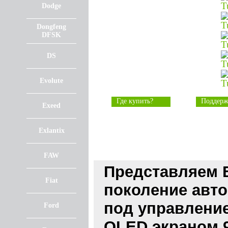
Dodge
Dongfeng
DFSK
DS
Evolute
Где купить?
Поддерж
Exeed
Exlantix
FAW
Представляем 
Fiat
поколение авто
под управление
Ford
QLED экраном 