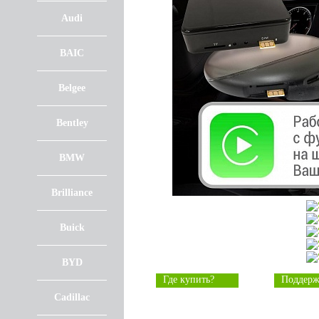
Audi
BAIC
Belgee
Bentley
BMW
Brilliance
Buick
BYD
Где купить?
Поддерж
Cadillac