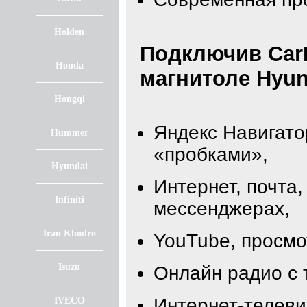
Holden
Подключив CarP
Honda
магнитоле Hyun
Hongqi
Яндекс Навигато
Hummer
«пробками»,
Hyundai
Интернет, почта,
Infiniti
мессенджерах,
Iran Khodro
YouTube, просм
Isuzu
Онлайн радио с 
Интернет-телеви
IVECO