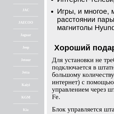
Игры, и многое, 
JAC
расстоянии пары
JAECOO
магнитолы Hyund
Jaguar
Хороший подар
Jeep
Для установки не тре
Jetour
подключается в штат
Jetta
большому количеству
интернет) с помощью
Kaiyi
управлением через ш
Fe.
KGM
Блок управляется шт
Kia