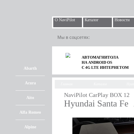
О NaviPilot
Каталог
Новости
Мы в соцсетях:
АВТОМАГНИТОЛА
НА ANDROID OS
С 4G LTE ИНТЕРНЕТОМ
Abarth
Acura
Главная
Каталог
Hyun
NaviPilot CarPlay BOX 12
Aito
Hyundai Santa Fe
Alfa Romeo
Alpine