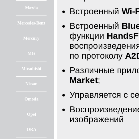
Mazda
Встроенный
Wi-F
Mercedes-Benz
Встроенный
Blu
функции
HandsF
Mercury
воспроизведения
по протоколу
A2
MG
Различные прил
Mitsubishi
Market
;
Nissan
Управляется с с
Omoda
Воспроизведение
Opel
изображений
ORA