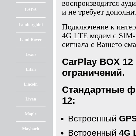
воспроизводится ауди
LADA
и не требует дополни
Lamborghini
Подключение к интер
4G LTE модем с SIM-к
Land Rover
сигнала с Вашего см
Lexus
CarPlay BOX 12
Lifan
ограничений.
Lincoln
Стандартные ф
12:
Livan
Maple
Встроенный
GPS
Maybach
Встроенный
4G 