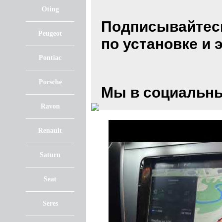
Oting
Подписывайтес
Peugeot
по установке и
Pontiac
Porsche
Мы в социальны
Ravon
Renault
Saturn
Seat
Seres