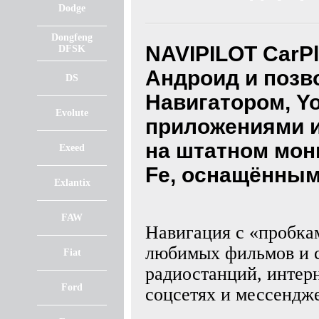
Dodge
Dongfeng
NAVIPILOT CarPl
DFSK
Андроид и позв
DS
Навигатором, Y
Evolute
приложениями из
на штатном мон
Exeed
Fe, оснащённым
Exlantix
FAW
Навигация с «пробкам
любимых фильмов и с
Fiat
радиостанций, интерн
Ford
соцсетях и мессендже