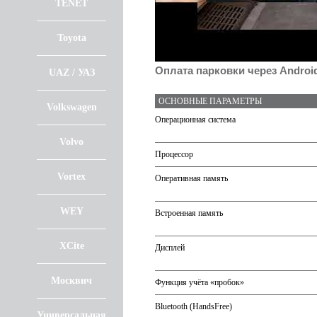
TENET
Toyota
Оплата парковки через Androi
UAZ / УАЗ
ОСНОВНЫЕ ПАРАМЕТРЫ
Volkswagen
Операционная система
Volvo
Процессор
Vortex
Оперативная память
WEY
Встроенная память
XCite
Дисплей
Москвич
Функция учёта «пробок»
Bluetooth (HandsFree)
Универсальная