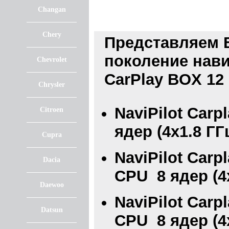
Changan
Chery
Представляем 
поколение нави
Chevrolet
CarPlay BOX 12
Chrysler
NaviPilot Carp
Citroen
ядер (4х1.8 ГГ
Cupra
NaviPilot Carp
Dacia
CPU 8 ядер (4х
Daewoo
NaviPilot Carp
Datsun
CPU 8 ядер (4х