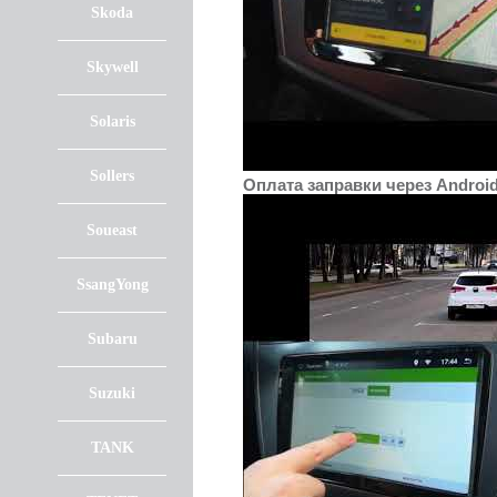
Skoda
Skywell
Solaris
Sollers
Оплата заправки через Androi
Soueast
SsangYong
Subaru
Suzuki
TANK