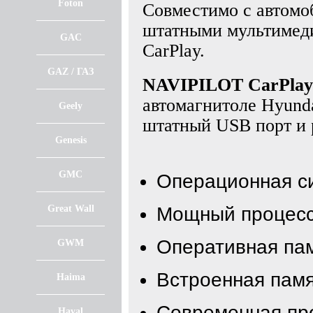
Foton
Совместимо с автомо
штатными мультимед
GAC
CarPlay.
GAZ / ГАЗ
NAVIPILOT CarPlay
автомагнитоле Hyunda
Geely
штатный USB порт и 
Genesis
GMC
Операционная с
Great Wall
Мощный процесс
Оперативная пам
GWM
Встроенная памя
Haima
Современная про
Haval