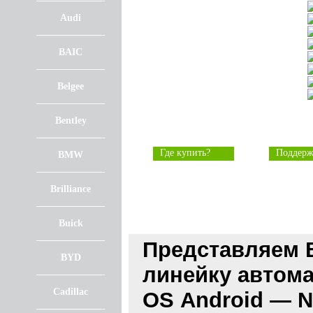
Audi
BAIC
Belgee
Bentley
Где купить?
Поддерж
BMW
Brilliance
Buick
Представляем 
BYD
линейку автом
Cadillac
OS Android —
N