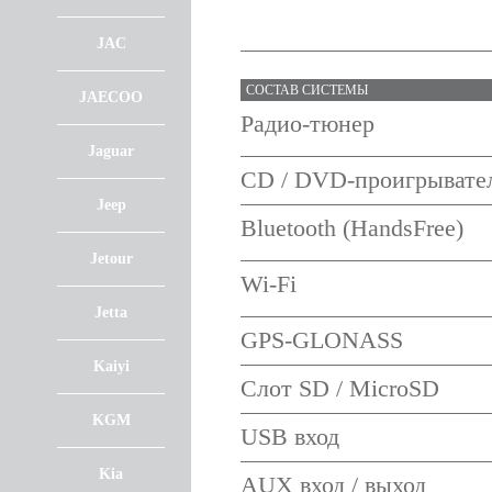
JAC
СОСТАВ СИСТЕМЫ
JAECOO
Радио-тюнер
Jaguar
CD / DVD-проигрывате
Jeep
Bluetooth (HandsFree)
Jetour
Wi-Fi
Jetta
GPS-GLONASS
Kaiyi
Слот SD / MicroSD
KGM
USB вход
Kia
AUX вход / выход