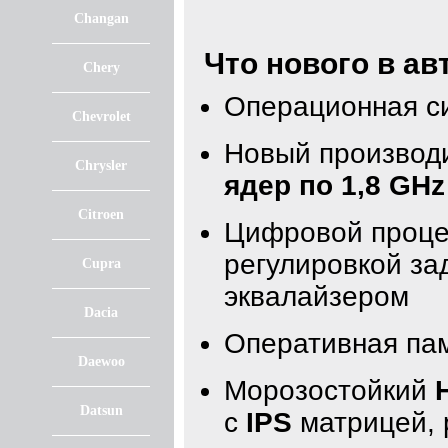
Changan
Что нового в а
Chery
Операционная с
Chevrolet
Новый производ
Chrysler
ядер по 1,8 GHz
Citroen
Цифровой проце
регулировкой з
Cupra
эквалайзером
Dacia
Оперативная па
Daewoo
Морозостойкий
Datsun
с
IPS
матрицей, 