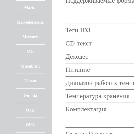
Поддерживаемые форм
Mazda
Mercedes-Benz
Теги ID3
Mercury
CD-текст
MG
Декодер
Mitsubishi
Питание
Nissan
Диапазон рабочих темп
Температура хранения
Omoda
Комплектация
Opel
ORA
Гарантия 12 месяцев.