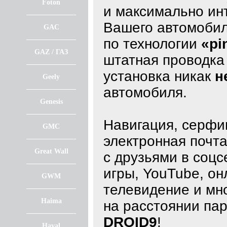
Foton
и максимально ин
Вашего автомобил
GAC
по технологии
«pi
GAZ / ГАЗ
штатная проводка 
установка никак
н
Geely
автомобиля.
Genesis
Навигация, серфин
GMC
электронная почта
Great Wall
с друзьями в соцс
игры, YouTube, он
GWM
телевидение и мно
Haima
на расстоянии пар
DROID9
!
Haval