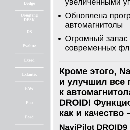
увеличенными уг
Dodge
Обновлена прогр
Dongfeng
DFSK
автомагнитолы
DS
Огромный запас 
современных фл
Evolute
Exeed
Кроме этого, N
Exlantix
и улучшил все
FAW
к автомагнитола
DROID! Функцио
Fiat
как и качество 
Ford
NaviPilot DROID9