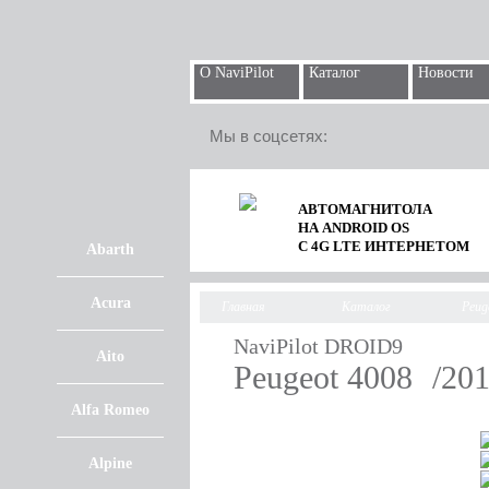
О NaviPilot
Каталог
Новости
Мы в соцсетях:
АВТОМАГНИТОЛА
НА ANDROID OS
С 4G LTE ИНТЕРНЕТОМ
Abarth
Acura
Главная
Каталог
Peug
NaviPilot DROID9
Aito
Peugeot 4008
/201
Alfa Romeo
Alpine