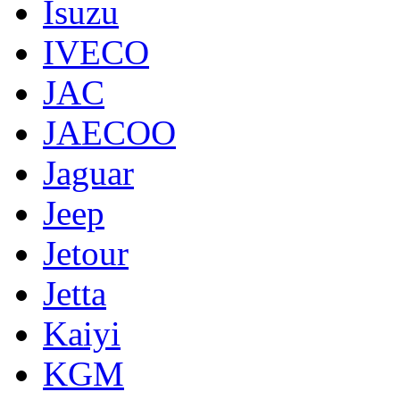
Isuzu
IVECO
JAC
JAECOO
Jaguar
Jeep
Jetour
Jetta
Kaiyi
KGM