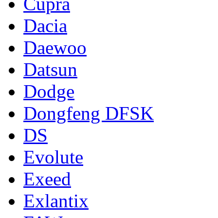
Cupra
Dacia
Daewoo
Datsun
Dodge
Dongfeng DFSK
DS
Evolute
Exeed
Exlantix