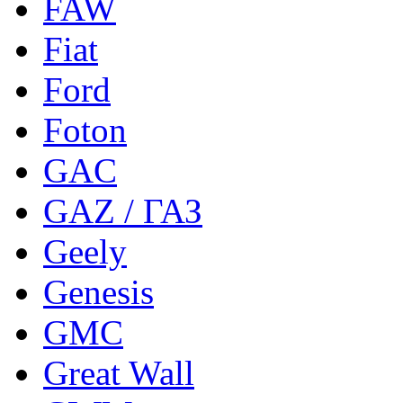
FAW
Fiat
Ford
Foton
GAC
GAZ / ГАЗ
Geely
Genesis
GMC
Great Wall