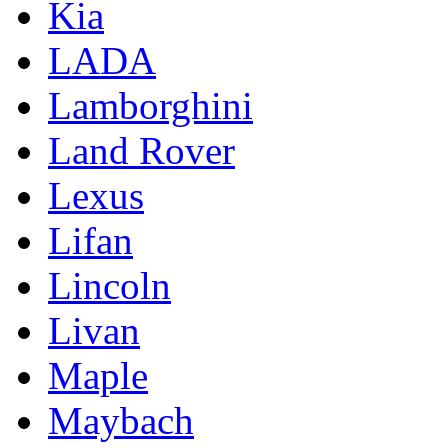
Kia
LADA
Lamborghini
Land Rover
Lexus
Lifan
Lincoln
Livan
Maple
Maybach