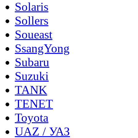
Solaris
Sollers
Soueast
SsangYong
Subaru
Suzuki
TANK
TENET
Toyota
UAZ / УАЗ