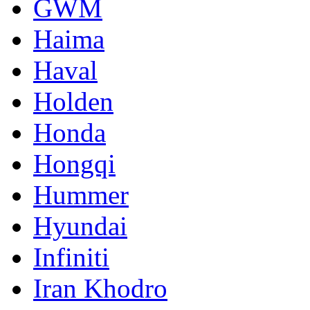
GWM
Haima
Haval
Holden
Honda
Hongqi
Hummer
Hyundai
Infiniti
Iran Khodro