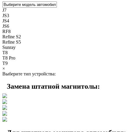
J7
JS3
JS4
JS6
RF8
Refine S2
Refine S5
Sunray
T8
T8 Pro
T9
×
Выберите тип устройства:
Замена штатной магнитолы: