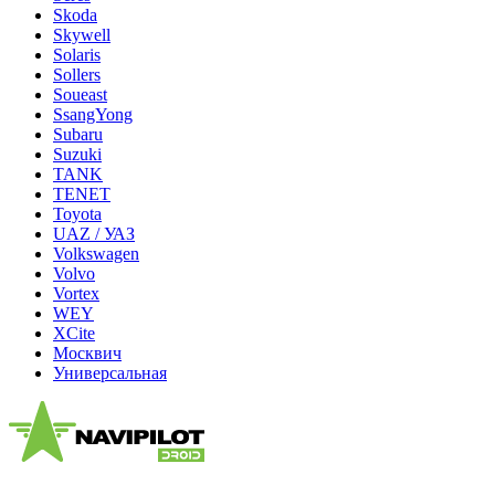
Skoda
Skywell
Solaris
Sollers
Soueast
SsangYong
Subaru
Suzuki
TANK
TENET
Toyota
UAZ / УАЗ
Volkswagen
Volvo
Vortex
WEY
XCite
Москвич
Универсальная