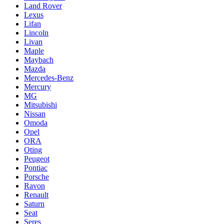
Land Rover
Lexus
Lifan
Lincoln
Livan
Maple
Maybach
Mazda
Mercedes-Benz
Mercury
MG
Mitsubishi
Nissan
Omoda
Opel
ORA
Oting
Peugeot
Pontiac
Porsche
Ravon
Renault
Saturn
Seat
Seres