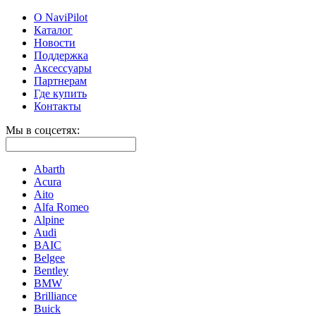
О NaviPilot
Каталог
Новости
Поддержка
Аксессуары
Партнерам
Где купить
Контакты
Мы в соцсетях:
Abarth
Acura
Aito
Alfa Romeo
Alpine
Audi
BAIC
Belgee
Bentley
BMW
Brilliance
Buick