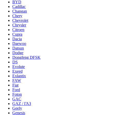
BYD
Cadillac
Changan
Chery
Chevrolet
Chrysler
Citroen
Cupra
Dacia
Daewoo
Datsun
Dodge
Dongfeng DFSK
DS
Evolute
Exeed
Exlantix
FAW
Fiat
Ford
Foton
GAC
GAZ / ГАЗ
Geely
Genesis