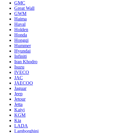
GMC
Great Wall
GWM
Haima
Haval
Holden
Honda
Hongqi
Hummer
Hyundai
Infiniti
Iran Khodro
Isuzu
IVECO
JAC
JAECOO
Jaguar
Jeep
Jetour
Jetta
Kaiyi
KGM
Kia
LADA
Lamborghini